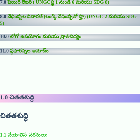
7.0
ఫెయిర్ లేబర్ ( UNGCస్థ 1 నుండి 6 మరియు SDG 8)
8.0
వేధింప్పల నివారణ్ (లంగ్క్ వేధింప్పతో స్హా) (UNGC 2 మరియు SDG
5)
10.0
లోగో ఉపయోగం మరియు ప్రాతినిధ్యం
11.0
స్థఫారస్సల ఆమోద్ం
1.0
చితతశుద్ధి
చితతశుద్ధి
1.1
చేయాలిస నరనులు
: