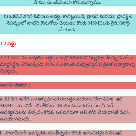
మేము ఎంఎస్ఎంఇని కోరుతున్నాము.
b) ఒకవేళ తగిన పిపిఇలు లభ్యం కానట్లయితే, ప్రాసెస్ మరియు ప్రొడక్ట్ ల
నేపధ్యంలో వాటిని కొనుగోలు చేయడం కొరకు MSMEలకు గైడ్/సపోర్ట్
చేయండి.
1.2 వద్దు
:
1.2.1 ZED సంబంధిత కార్యకలాపాల్లో MSMEని నిర్వహించేటప్పుడు లేదా
మార్గనిర్దేశం చేసేటప్పుడు RP&A ఎలాంటి దుష్ప్రవర్తన/అనైతిక అభ్యాసాన్ని
చేపట్టదు.
ఉదాహరణలు: :
a. RP&A అనేది ఒక అగ్నిమాపక యంత్రం మరియు/లేదా పిపిఇ, ఇది
MSME యూనిట్ లకు తీసుకువెళుతుంది మరియు పరామీటర్
ఆవశ్యకతలను తీర్చడం కొరకు ఒక వనరుగా అప్ లోడ్ చేయడానికి దీనిని
ఉపయోగిస్తుంది.
b. పారామీటర్ ఆవశ్యకతలను తీర్చడం కొరకు అనుచితమైన పిపిఇని