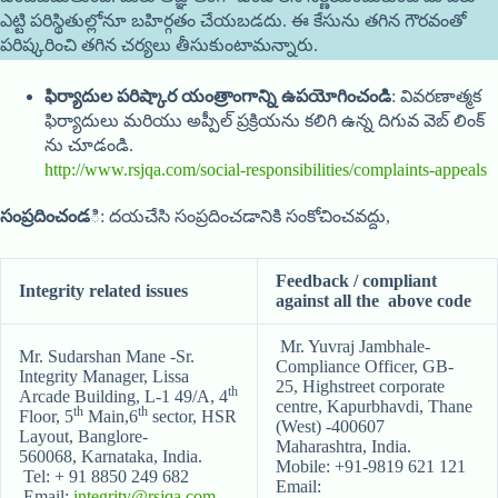
ఎట్టి పరిస్థితుల్లోనూ బహిర్గతం చేయబడదు. ఈ కేసును తగిన గౌరవంతో
పరిష్కరించి తగిన చర్యలు తీసుకుంటామన్నారు.
ఫిర్యాదుల పరిష్కార యంత్రాంగాన్ని ఉపయోగించండి
: వివరణాత్మక
ఫిర్యాదులు మరియు అప్పీల్ ప్రక్రియను కలిగి ఉన్న దిగువ వెబ్ లింక్
ను చూడండి.
http://www.rsjqa.com/social-responsibilities/complaints-appeals
సంప్రదించండ
ి: దయచేసి సంప్రదించడానికి సంకోచించవద్దు,
Feedback / compliant
Integrity related issues
against all the
above code
Mr. Yuvraj Jambhale-
Mr. Sudarshan Mane -Sr.
Compliance Officer, GB-
Integrity Manager, Lissa
25, Highstreet corporate
th
Arcade Building, L-1 49/A, 4
centre, Kapurbhavdi, Thane
th
th
Floor, 5
Main,6
sector, HSR
(West) -400607
Layout, Banglore-
Maharashtra, India.
560068, Karnataka, India.
Mobile: +91-9819 621 121
Tel: + 91 8850 249 682
Email:
Email:
integrity@rsjqa.com