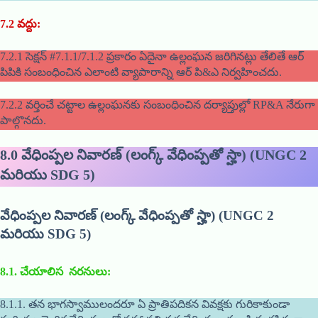
7.2
వద్దు
:
7.2.1 సెక్షన్ #7.1.1/7.1.2 ప్రకారం ఏదైనా ఉల్లంఘన జరిగినట్లు తేలితే ఆర్
పిపికి సంబంధించిన ఎలాంటి వ్యాపారాన్ని ఆర్ పి&ఎ నిర్వహించదు.
7.2.2 వర్తించే చట్టాల ఉల్లంఘనకు సంబంధించిన దర్యాప్తుల్లో RP&A నేరుగా
పాల్గొనదు.
8.0
వేధింప్పల నివారణ్ (లంగ్క్ వేధింప్పతో స్హా) (UNGC 2
మరియు SDG 5)
వేధింప్పల నివారణ్ (లంగ్క్ వేధింప్పతో స్హా) (UNGC 2
మరియు SDG 5)
8.1.
చేయాలిస నరనులు
:
8.1.1. తన భాగస్వాములందరూ ఏ ప్రాతిపదికన వివక్షకు గురికాకుండా