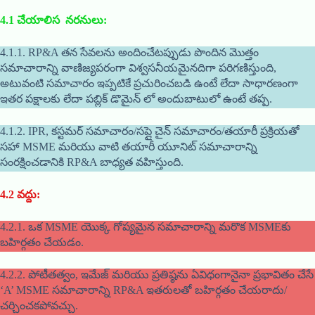
4.1
చేయాలిస నరనులు
:
4.1.1. RP&A తన సేవలను అందించేటప్పుడు పొందిన మొత్తం
సమాచారాన్ని వాణిజ్యపరంగా విశ్వసనీయమైనదిగా పరిగణిస్తుంది,
అటువంటి సమాచారం ఇప్పటికే ప్రచురించబడి ఉంటే లేదా సాధారణంగా
ఇతర పక్షాలకు లేదా పబ్లిక్ డొమైన్ లో అందుబాటులో ఉంటే తప్ప.
4.1.2. IPR, కస్టమర్ సమాచారం/సప్లై చైన్ సమాచారం/తయారీ ప్రక్రియతో
సహా MSME మరియు వాటి తయారీ యూనిట్ సమాచారాన్ని
సంరక్షించడానికి RP&A బాధ్యత వహిస్తుంది.
4.2
వద్దు
:
4.2.1. ఒక MSME యొక్క గోప్యమైన సమాచారాన్ని మరొక MSMEకు
బహిర్గతం చేయడం.
4.2.2. పోటీతత్వం, ఇమేజ్ మరియు ప్రతిష్ఠను ఏవిధంగానైనా ప్రభావితం చేసే
‘A’ MSME సమాచారాన్ని RP&A ఇతరులతో బహిర్గతం చేయరాదు/
చర్చించకపోవచ్చు.