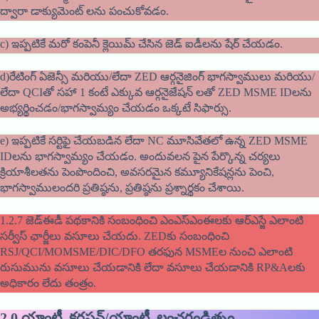
ద్వారా డాక్యుమెంట్ లను పంచుకోవడం.
c) ఇప్పటికే మరో కంపెనీ క్లెయిమ్ చేసిన జెడ్ ఐడీలను షేర్ చేయడం.
d)రేటింగ్ ఏజెన్సీ మరియు/లేదా ZED ఆర్గనైజింగ్ భాగస్వాములు మరియు/
లేదా QCIతో సహా 1 కంటే ఎక్కువ ఆర్గనైజేషన్ లతో ZED MSME IDలను
అభ్యర్థించడం/భాగస్వామ్యం చేయడం ఒక్కటే సిఫార్సు.
e) ఇప్పటికే సర్టిఫై చేయబడిన లేదా NC మూసివేతలో ఉన్న ZED MSME
IDలను భాగస్వామ్యం చేయడం. అందువలన పైన పేర్కొన్న చర్యలు
క్రియాశీలతను పెంపొందించి, అవసరమైన కమ్యూనికేషన్లను పెంచి,
భాగస్వాములందరి ప్రతిష్ఠను, ప్రతిష్ఠను ప్రశ్నార్థకం చేశాయి.
1.2.7 జెడ్ఈడీ పథకానికి సంబంధించి ఎంఎస్ఎంఈలకు ఆర్ఎస్జే ఎలాంటి
సర్వీస్ ఛార్జీలు వసూలు చేయదు. ZEDకు సంబంధించి
RSJ/QCI/MOMSME/DIC/DFO తరఫున MSMEల నుంచి ఎలాంటి
రుసుమును వసూలు చేయడానికి లేదా వసూలు చేయడానికి RP&Aలకు
అధికారం లేదు తంత్రం.
2.0
యాంటీ క్రరషన్/యాంటీ లంచగండిత్నం