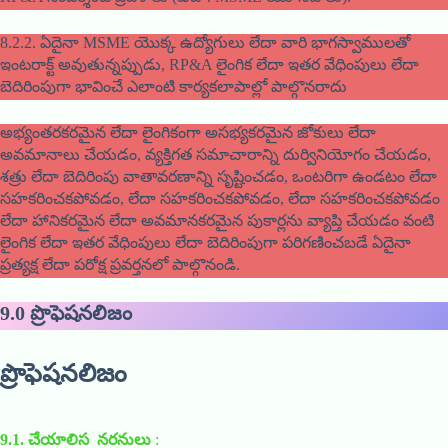
8.2.2. ఏదైనా MSME యొక్క ఉద్యోగులు లేదా వారి భాగస్వాములతో
ఇంటరాక్ట్ అవుతున్నప్పుడు, RP&A లైంగిక లేదా ఇతర వేధింపులు లేదా
బెదిరింపుగా భావించే ఎలాంటి కార్యకలాపాల్లో పాల్గొనరాదు
అభ్యంతరకరమైన లేదా లైంగికంగా అసభ్యకరమైన జోకులు లేదా
అవమానాలు చేయడం, వ్యక్తిగత సమాచారాన్ని దుర్వినియోగం చేయడం,
శత్రు లేదా బెదిరింపు వాతావరణాన్ని సృష్టించడం, ఒంటరిగా ఉండటం లేదా
సహకరించకపోవడం, లేదా సహకరించకపోవడం, లేదా సహకరించకపోవడం
లేదా హానికరమైన లేదా అవమానకరమైన పుకార్లను వ్యాప్తి చేయడం వంటి
లైంగిక లేదా ఇతర వేధింపులు లేదా బెదిరింపుగా పరిగణించబడే ఏదైనా
ప్రత్యక్ష లేదా పరోక్ష ప్రవర్తనలో పాల్గొనండి.
9.0
ప్రొఫెషనలిజం
ప్రొఫెషనలిజం
9.1.
చేయాలిస నరనులు
: