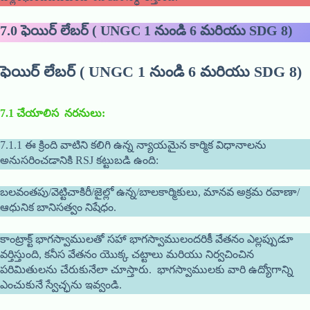
7.0
ఫెయిర్ లేబర్ ( UNGC 1 నుండి 6 మరియు SDG 8)
ఫెయిర్ లేబర్ ( UNGC 1 నుండి 6 మరియు SDG 8)
7.1
చేయాలిస నరనులు
:
7.1.1 ఈ క్రింది వాటిని కలిగి ఉన్న న్యాయమైన కార్మిక విధానాలను
అనుసరించడానికి RSJ కట్టుబడి ఉంది:
బలవంతపు/వెట్టిచాకిరీ/జైల్లో ఉన్న/బాలకార్మికులు, మానవ అక్రమ రవాణా/
ఆధునిక బానిసత్వం నిషేధం.
కాంట్రాక్ట్ భాగస్వాములతో సహా భాగస్వాములందరికీ వేతనం ఎల్లప్పుడూ
వర్తిస్తుంది, కనీస వేతనం యొక్క చట్టాలు మరియు నిర్వచించిన
పరిమితులను చేరుకునేలా చూస్తారు. భాగస్వాములకు వారి ఉద్యోగాన్ని
ఎంచుకునే స్వేచ్ఛను ఇవ్వండి.