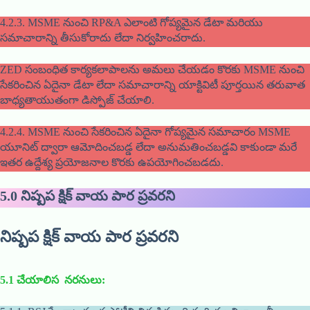
4.2.3. MSME నుంచి RP&A ఎలాంటి గోప్యమైన డేటా మరియు
సమాచారాన్ని తీసుకోరాదు లేదా నిర్వహించరాదు.
ZED సంబంధిత కార్యకలాపాలను అమలు చేయడం కొరకు MSME నుంచి
సేకరించిన ఏదైనా డేటా లేదా సమాచారాన్ని యాక్టివిటీ పూర్తయిన తరువాత
బాధ్యతాయుతంగా డిస్పోజ్ చేయాలి.
4.2.4. MSME నుంచి సేకరించిన ఏదైనా గోప్యమైన సమాచారం MSME
యూనిట్ ద్వారా ఆమోదించబడ్డ లేదా అనుమతించబడ్డవి కాకుండా మరే
ఇతర ఉద్దేశ్య ప్రయోజనాల కొరకు ఉపయోగించబడదు.
5.0
నిష్పప క్షిక్ వాయ పార ప్రవరని
నిష్పప క్షిక్ వాయ పార ప్రవరని
5.1
చేయాలిస నరనులు
: