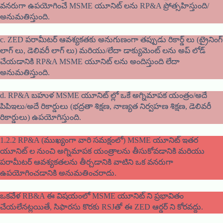
వనరుగా ఉపయోగించే MSME యూనిట్ లను RP&A ప్రోత్సహిస్తుంది/
అనుమతిస్తుంది.
c. ZED పరామీటర్ ఆవశ్యకతకు అనుగుణంగా తప్పుడు రికార్డ్ లు (ట్రైనింగ్
లాగ్ లు, డెలివరీ లాగ్ లు) మరియు/లేదా డాక్యుమెంట్ లను అప్ లోడ్
చేయడానికి RP&A MSME యూనిట్ లను అందిస్తుంది లేదా
అనుమతిస్తుంది.
d. RP&A బహుళ MSME యూనిట్ ల్లో ఒకే అగ్నిమాపక యంత్రం/అదే
పిపిఇలు/అదే రికార్డులు (భద్రతా శిక్షణ, నాణ్యత నిర్వహణ శిక్షణ, డెలివరీ
రికార్డులు) ఉపయోగిస్తుంది.
1.2.2 RP&A (ముఖ్యంగా వారి సమక్షంలో) MSME యూనిట్ ఇతర
యూనిట్ ల నుంచి అగ్నిమాపక యంత్రాలను తీసుకోవడానికి మరియు
పరామీటర్ ఆవశ్యకతలను తీర్చడానికి వాటిని ఒక వనరుగా
ఉపయోగించడానికి అనుమతించరాదు.
ఒకవేళ RB&A ఈ విషయంలో MSME యూనిట్ ని ప్రభావితం
చేయలేనట్లయితే, సిఫారసు కొరకు RSJతో ఈ ZED ఆర్డర్ ని కోరవద్దు.