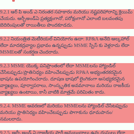
9.2.1 ఆర్ పి అండ్ ఎ నిరంతర సహకారం మరియు నష్టపరిహారాన్ని క్లెయిమ్
చేయదు. ఆర్పీఅండ్ఏ ప్రత్యక్షంగానో, పరోక్షంగానో ఎలాంటి బలవంతపు
బెదిరింపులతో రాయితీలు పొందకూడదు.
9.2.2 నియంత్రిత మెటీరియల్ వినియోగం ఉదా: RP&A అనేది ఆల్కహాల్
లేదా మాదకద్రవ్యాల ప్రభావం ఉన్నప్పుడు MSME స్పేస్ కు వెళ్లరాదు లేదా
MSMEలతో సంకర్షణ చెందరాదు.
9.2.3 MSME యొక్క పనిప్రాంతంలో లేదా MSMEలను హ్యాండిల్
చేసేటప్పుడు/ప్రాతినిధ్యం వహించేటప్పుడు RP&A అభ్యంతరకరమైన
భాషను ఉపయోగించరాదు. దూషణ భాషలో లైంగికంగా అసభ్యకరమైన
వ్యాఖ్యలు, పూర్వాపరాలు, సాంస్కృతిక అవమానాలు మరియు రాజకీయ
వ్యాఖ్యలు ఉంటాయి, కానీ వాటికి మాత్రమే పరిమితం కాదు.
9.2.4. MSME ఆవరణలో మరియు MSMEలను హ్యాండిల్ చేసేటప్పుడు
మరియు ప్రాతినిధ్యం వహించేటప్పుడు పొగాకును ధూమపానం/
నమలరాదు.
9.2.5. ఆర్పీ అండ్ ఏ రాజకీయ పార్టీ అనుబంధాలు ఉన్న దుస్తులు లేదా