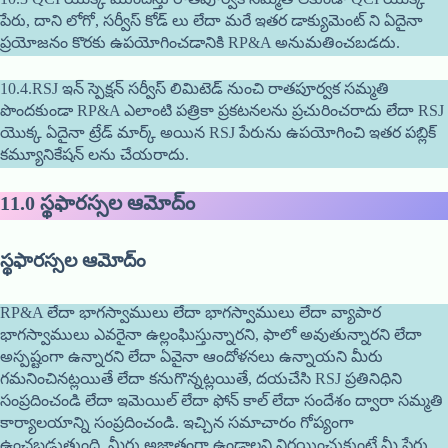
పేరు, దాని లోగో, సర్వీస్ కోడ్ లు లేదా మరే ఇతర డాక్యుమెంట్ ని ఏదైనా
ప్రయోజనం కొరకు ఉపయోగించడానికి RP&A అనుమతించబడదు.
10.4.RSJ ఇన్ స్పెక్షన్ సర్వీస్ లిమిటెడ్ నుంచి రాతపూర్వక సమ్మతి
పొందకుండా RP&A ఎలాంటి పత్రికా ప్రకటనలను ప్రచురించరాదు లేదా RSJ
యొక్క ఏదైనా ట్రేడ్ మార్క్ అయిన RSJ పేరును ఉపయోగించి ఇతర పబ్లిక్
కమ్యూనికేషన్ లను చేయరాదు.
11.0
స్థఫారస్సల ఆమోద్ం
స్థఫారస్సల ఆమోద్ం
RP&A లేదా భాగస్వాములు లేదా భాగస్వాములు లేదా వ్యాపార
భాగస్వాములు ఎవరైనా ఉల్లంఘిస్తున్నారని, ఫాలో అవుతున్నారని లేదా
అస్పష్టంగా ఉన్నారని లేదా ఏవైనా ఆందోళనలు ఉన్నాయని మీరు
గమనించినట్లయితే లేదా కనుగొన్నట్లయితే, దయచేసి RSJ ప్రతినిధిని
సంప్రదించండి లేదా ఇమెయిల్ లేదా ఫోన్ కాల్ లేదా సందేశం ద్వారా సమ్మతి
కార్యాలయాన్ని సంప్రదించండి. ఇచ్చిన సమాచారం గోప్యంగా
ఉంచబడుతుంది. మీరు అజ్ఞాతంగా ఉండాలని నిర్ణయించుకుంటే మీ పేరు