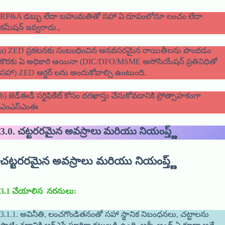
RP&A డబ్బు లేదా బహుమతితో సహా ఏ రూపంలోనూ లంచం లేదా
కమీషన్ ఇవ్వరాదు.,
a) ZED ప్రకటనకు సంబంధించిన అనవసరమైన రాయితీలను పొందడం
కొరకు ఏ అధికారి అయినా (DIC/DFO/MSME అసోసియేషన్ ప్రతినిధితో
సహా) ZED ఆర్డర్ లను అందుకోవాల్సి ఉంటుంది.
b) జెడ్ఈడీ సర్టిఫికేట్ కోసం దరఖాస్తు చేసుకోవడానికి ప్రోత్సాహకంగా
ఎంఎస్ఎంఈ
3.0.
చట్టరరమైన అవస్రాలు మరియు నియంప్త్ణ్
చట్టరరమైన అవస్రాలు మరియు నియంప్త్ణ్
3.1
చేయాలిస నరనులు
:
3.1.1. అవినీతి, లంచగొండితనంతో సహా స్థానిక నిబంధనలు, చట్టాలను