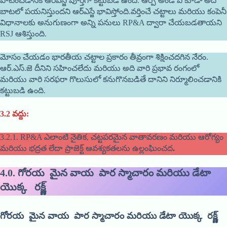
పాటించడానికి ఆర్ఎస్జే పూర్తిగా కట్టుబడి ఉంది. ఆర్పీ అండ్ ఏ కూడా అదే
బాటలో పయనిస్తుందని ఆర్ఎస్జే భావిస్తోంది.వర్తించే చట్టాలు మరియు కంపెనీ
విధానాలకు అనుగుణంగా అన్ని పనులు RP&A ద్వారా చేయబడతాయని
RSJ ఆశిస్తుంది.
మోసం చేయడం భారతీయ చట్టాల ప్రకారం తీవ్రంగా శిక్షించదగిన నేరం.
ఆర్.ఎస్.జె దీనిని సహించలేదు మరియు అది వారి ప్రభావ రంగంలో
మరియు వారి సరఫరా గొలుసులో కనుగొనబడితే దానిని నిర్మూలించడానికి
కట్టుబడి ఉంది.
3.2
వద్దు
:
3.2.1. RP&A ఎలాంటి నైతిక, చట్టపరమైన వాతావరణం మరియు ఆరోగ్యం
మరియు భద్రత లేదా ప్రాజెక్ట్ ఆవశ్యకతలను ఉల్లంఘించద
.
4.0.
గోరయ మైన వాయ పార స్మాచారం మరియు డేటా
యొక్క రక్ష్ణ్
గోరయ మైన వాయ పార స్మాచారం మరియు డేటా యొక్క రక్ష్ణ్