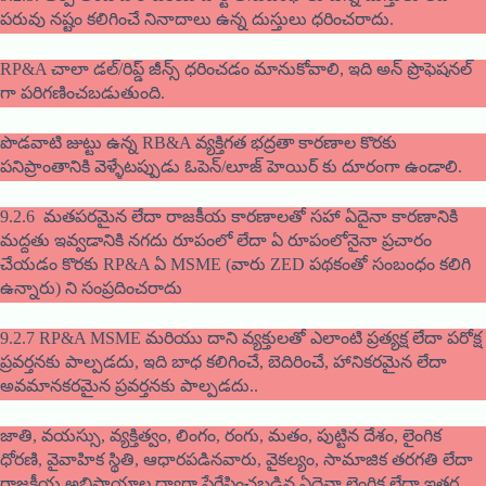
పరువు నష్టం కలిగించే నినాదాలు ఉన్న దుస్తులు ధరించరాదు.
RP&A చాలా డల్/రిప్డ్ జీన్స్ ధరించడం మానుకోవాలి, ఇది అన్ ప్రొఫెషనల్
గా పరిగణించబడుతుంది.
పొడవాటి జుట్టు ఉన్న RB&A వ్యక్తిగత భద్రతా కారణాల కొరకు
పనిప్రాంతానికి వెళ్ళేటప్పుడు ఓపెన్/లూజ్ హెయిర్ కు దూరంగా ఉండాలి.
9.2.6 మతపరమైన లేదా రాజకీయ కారణాలతో సహా ఏదైనా కారణానికి
మద్దతు ఇవ్వడానికి నగదు రూపంలో లేదా ఏ రూపంలోనైనా ప్రచారం
చేయడం కొరకు RP&A ఏ MSME (వారు ZED పథకంతో సంబంధం కలిగి
ఉన్నారు) ని సంప్రదించరాదు
9.2.7 RP&A MSME మరియు దాని వ్యక్తులతో ఎలాంటి ప్రత్యక్ష లేదా పరోక్ష
ప్రవర్తనకు పాల్పడదు, ఇది బాధ కలిగించే, బెదిరించే, హానికరమైన లేదా
అవమానకరమైన ప్రవర్తనకు పాల్పడదు..
జాతి, వయస్సు, వ్యక్తిత్వం, లింగం, రంగు, మతం, పుట్టిన దేశం, లైంగిక
ధోరణి, వైవాహిక స్థితి, ఆధారపడినవారు, వైకల్యం, సామాజిక తరగతి లేదా
రాజకీయ అభిప్రాయాల ద్వారా ప్రేరేపించబడిన ఏదైనా లైంగిక లేదా ఇతర