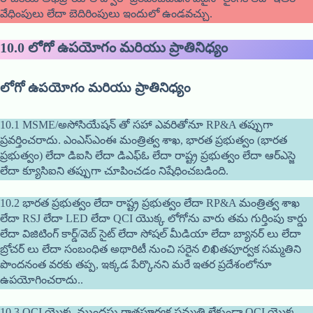
వేధింపులు లేదా బెదిరింపులు ఇందులో ఉండవచ్చు.
10.0
లోగో ఉపయోగం మరియు ప్రాతినిధ్యం
లోగో ఉపయోగం మరియు ప్రాతినిధ్యం
10.1 MSME/అసోసియేషన్ తో సహా ఎవరితోనూ RP&A తప్పుగా
ప్రవర్తించరాదు. ఎంఎస్ఎంఈ మంత్రిత్వ శాఖ, భారత ప్రభుత్వం (భారత
ప్రభుత్వం) లేదా డిఐసి లేదా డిఎఫ్ఓ లేదా రాష్ట్ర ప్రభుత్వం లేదా ఆర్ఎస్జె
లేదా క్యూసిఐని తప్పుగా చూపించడం నిషేధించబడింది.
10.2 భారత ప్రభుత్వం లేదా రాష్ట్ర ప్రభుత్వం లేదా RP&A మంత్రిత్వ శాఖ
లేదా RSJ లేదా LED లేదా QCI యొక్క లోగోను వారు తమ గుర్తింపు కార్డు
లేదా విజిటింగ్ కార్డ్/వెబ్ సైట్ లేదా సోషల్ మీడియా లేదా బ్యానర్ లు లేదా
బ్రోచర్ లు లేదా సంబంధిత అథారిటీ నుంచి సరైన లిఖితపూర్వక సమ్మతిని
పొందనంత వరకు తప్ప, ఇక్కడ పేర్కొనని మరే ఇతర ప్రదేశంలోనూ
ఉపయోగించరాదు..
10.3 QCI యొక్క ముందస్తు రాతపూర్వక సమ్మతి లేకుండా QCI యొక్క