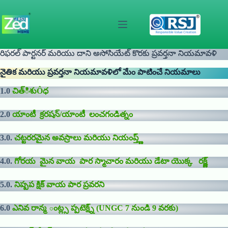
Skip
to
content
రిఫరల్ పార్టనర్ మరియు దాని అసోసియేట్ కొరకు ప్రవర్తనా నియమావళి
నైతిక మరియు ప్రవర్తనా నియమావళిలో మేం పాటించే నియమాలు
1.0
చిత్ిశుÔధ
2.0
యాంటీ క్రరషన్/యాంటీ లంచగండిత్నం
3.0.
చట్టరరమైన అవస్రాలు మరియు నియంప్త్ణ్
4.0.
గోరయ మైన వాయ పార స్మాచారం మరియు డేటా యొక్క రక్ష్ణ్
5.0.
నిష్పప క్షిక్ వాయ పార ప్రవరని
6.0
ఎనివ రాన్మ ంట్ల్స ప్పటెక్ష్న్ (UNGC 7 నుండి 9 వరకు)