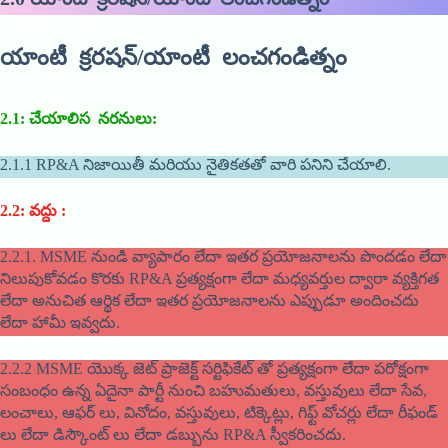
యాంటీ క్రరషన్/యాంటీ లంచగండిత్నం
2.1:
చేయాలిస నరనులు
:
2.1.1 RP&A నిజాయితీ మరియు నైతికతతో వారి పనిని చేయాలి.
2.2:
వద్దు
:
2.2.1. MSME నుండి వ్యాపారం లేదా ఇతర ప్రయోజనాలను పొందడం లేదా
నిలుపుకోవడం కొరకు RP&A ప్రత్యక్షంగా లేదా మధ్యవర్తుల ద్వారా వ్యక్తిగత
లేదా అనుచిత ఆర్థిక లేదా ఇతర ప్రయోజనాలను ఎప్పుడూ అందించదు
లేదా హామీ ఇవ్వదు.
2.2.2 MSME యొక్క జెట్ ప్రాజెక్ట్ సర్టిఫికేట్ తో ప్రత్యక్షంగా లేదా పరోక్షంగా
సంబంధం ఉన్న ఏదైనా పార్టీ నుంచి బహుమతులు, వస్తువులు లేదా సేవ,
లంచాలు, ఆఫర్ లు, వినోదం, వస్తువులు, టిక్కెట్లు, గిఫ్ట్ వోచర్లు లేదా రీఫండ్
లు లేదా డిస్కౌంట్ లు లేదా డబ్బును RP&A స్వీకరించదు.