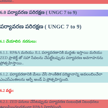
చేయదు..
6.0 పర్యావరణ పరిరక్షణ ( UNGC 7 to 9)
పర్యావరణ పరిరక్షణ
(
UNGC 7 to 9)
6.1
చేయాలిస నరనులు
:
6.1.1. RP&A మరియు JLL పర్యావరణానికి మద్దతు ఇస్తాయి మరియు
ZED ప్రాజెక్ట్ తో సహా సేవలను చేపట్టేటప్పుడు పర్యావరణ అవగాహనను
ప్రోత్సహిస్తాయి..
6.1.2. పర్యావరణానికి మేలు చేసే సాంకేతిక పరిజ్ఞానాన్ని అవలంబించేలా
ఎంఎస్ఎంఈలను ఆర్పీ అండ్ ఏ ప్రోత్సహిస్తుంది.
6.2
వద్దు
:
6.2.1. ZED పనులు చేసేటప్పుడు పర్యావరణ సంబంధిత నిబంధనలు
ఉల్లంఘించబడకుండా RP&A నిర్ధారిస్తుంది.