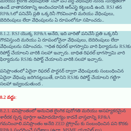
మరియు లైంగిక వేధింపులతో సహా పని వద్ద వేధింపుల నుండి సురక్షితంగా
ఉండే వాతావరణాన్ని అందించడానికి ఆర్ఎస్జె కట్టుబడి ఉంది. RSJ తన
RP&Aలో పనిచేసే ప్రతి ఒక్కరినీ గౌరవించాలి మరియు వేధింపులు,
బెదిరింపులు లేదా వేధింపులను ఏ రూపంలోనూ సహించదు..
8.1.2. RSJ యొక్క RP&A అనేది, ఇది వారితో పనిచేసే ప్రతి ఒక్కరినీ
గౌరవిస్తుంది మరియు ఏ రూపంలోనైనా వేధింపులు, బెదిరింపులు లేదా
వేధింపులను సహించదు. ాధిత రిఫరల్ భాగస్వామి వారి ఫిర్యాదును RSJకు
రిపోర్ట్ చేయాలని వారికి సలహా ఇచ్చారు. బాధిత రిఫరల్ భాగస్వామి వారి
ఫిర్యాదును RSJకు రిపోర్ట్ చేయాలని వారికి సలహా ఇచ్చారు.
పనిప్రాంతంలో ఏదైనా రిఫరల్ పార్టనర్ ద్వారా వేధింపులకు సంబంధించిన
ఏదైనా వేధింపు జరిగినట్లయితే, దానిని RSJకు రిపోర్ట్ చేయాలని గట్టిగా
సలహా ఇవ్వబడుతుంద .
8.2
వద్దు
:
8.2.1. పనిప్రాంతంలో అనుచిత లైంగిక పురోగతి మరియు అసహ్యకరమైన
శారీరక స్పర్శ పూర్తిగా ఆమోదయోగ్యం కాదనే వాస్తవాన్ని RP&A
గమనించాలి.పనిప్రాంతం అనేది ZED ప్రోగ్రామ్ కు సంబంధించిన పని కొరకు
RP&A సందర్శించే ప్రదేశాలు (ఉదా. MSME యూనిట్ లు).