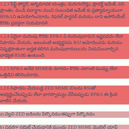
1.2.3 సేఫ్టీ పోస్టర్, అగ్నిమాపక యంత్రం, మరుగుదొడ్లు, ప్రొడక్ట్ ఇమేజ్, పని
ప్రాంతం, ముడి పదార్థాల నుంచి సంబంధిత ఇమేజ్ కు ప్రత్యామ్నాయంగా
RP&Aని ఉపయోగించరాదు. రిఫరల్ పార్టనర్ మరియు దాని అసోసియేట్
కొరకు ప్రవర్తనా నియమావళి.
1.2.4 ఏదైనా మదింపు కొరకు RP&A ఏ మదింపుదారుని ఇష్టపడదు లేదా
సిఫారసు చేయదు, అటువంటి అభ్యర్థనను RSJ ఆమోదించదు మరియు
నిష్పక్షపాతంగా అర్హత కలిగిన మదింపుదారు(లు)ను నియమించాల్సిన
బాధ్యత RSJకు ఉంటుంది.
1.2.5 RP&A అనేది MSMEకు మారడం కొరకు ఎలాంటి ముప్పు లేదా
ఒత్తిడిని కలిగించరాదు.
1.2.6 సిఫారసు చేయబడ్డ ZED MSME IDలను RSJతో
అభ్యర్థించేటప్పుడు లేదా భాగస్వామ్యం చేసేటప్పుడు RP&A ఈ క్రింది
వాటిని చేయదు.
a) చెల్లని ZED ఐడిలను పేర్కొనడం/తప్పుగా పేర్కొనడం
b) చివరగా సబ్మిట్ చేయడానికి ముందు ZED MSME మొబైల్ యాప్