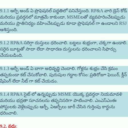
9.1.1 ఆర్పీ అండ్ ఏ ప్రొఫెషనల్ పద్ధతిలో పనిచేస్తుంది. RP&A వారి డ్రెస్ కోడ్
మరియు ప్రవర్తనలో మాత్రమే కాకుండా, MSMEలతో వ్యవహరించేటప్పుడు
మరియు ప్రాతినిధ్యం వహించేటప్పుడు కూడా ప్రొఫెషనల్ గా ఉండాలని RSJ
ఆశిస్తుంది.
9.1.2 RP&A సరిగ్గా దుస్తులు ధరించాలి. బట్టలు శుభ్రంగా, చక్కగా ఉండాలి.
సరైన బూట్లతో సాదా లేదా సాధారణ దుస్తులను ధరించాలని సిఫార్సు
చేయబడింది.
9.1.3 ఆర్పీ అండ్ ఏ బాగా అభివృద్ధి చెందాలి. గోళ్లను శుభ్రం చేసి క్రమం
తప్పకుండా కట్ చేసుకోవాలి. పురుషుల గడ్డాల కోసం: ప్రతిరోజూ ఫెయిర్, క్లీన్
షేవింగ్ లేదా నీట్ గా కట్ చేయడం.
9.1.4 RP&A సైట్ లో ఉన్నప్పుడు MSME యొక్క ప్రవర్తనా నియమావళి
మరియు భద్రతా సూచనలను తప్పనిసరిగా పాటించాలి. ఎంఎస్ఎంఈ
పోస్టులకు వెళ్లేటప్పుడు ఆర్పీ, ఏఆర్పీలు జారీ చేసిన గుర్తింపు కార్డును
ధరించాలి.
9.2.
వద్దు
: