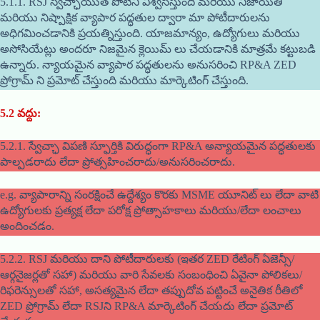
5.1.1. RSJ స్వేచ్ఛాయుత పోటీని విశ్వసిస్తుంది మరియు నిజాయితీ
మరియు నిష్పాక్షిక వ్యాపార పద్ధతుల ద్వారా మా పోటీదారులను
అధిగమించడానికి ప్రయత్నిస్తుంది. యాజమాన్యం, ఉద్యోగులు మరియు
అసోసియేట్లు అందరూ నిజమైన క్లెయిమ్ లు చేయడానికి మాత్రమే కట్టుబడి
ఉన్నారు. న్యాయమైన వ్యాపార పద్ధతులను అనుసరించి RP&A ZED
ప్రోగ్రామ్ ని ప్రమోట్ చేస్తుంది మరియు మార్కెటింగ్ చేస్తుంది.
5.2
వద్దు
:
5.2.1. స్వేచ్ఛా విపణి స్ఫూర్తికి విరుద్ధంగా RP&A అన్యాయమైన పద్ధతులకు
పాల్పడరాదు లేదా ప్రోత్సహించరాదు/అనుసరించరాదు.
e.g. వ్యాపారాన్ని సంరక్షించే ఉద్దేశ్యం కొరకు MSME యూనిట్ లు లేదా వాటి
ఉద్యోగులకు ప్రత్యక్ష లేదా పరోక్ష ప్రోత్సాహకాలు మరియు/లేదా లంచాలు
అందించడం.
5.2.2. RSJ మరియు దాని పోటీదారులకు (ఇతర ZED రేటింగ్ ఏజెన్సీ/
ఆర్గనైజర్లతో సహా) మరియు వారి సేవలకు సంబంధించి ఏవైనా పోలికలు/
రిఫరెన్సులతో సహా, అసత్యమైన లేదా తప్పుదోవ పట్టించే అనైతిక రీతిలో
ZED ప్రోగ్రామ్ లేదా RSJని RP&A మార్కెటింగ్ చేయదు లేదా ప్రమోట్