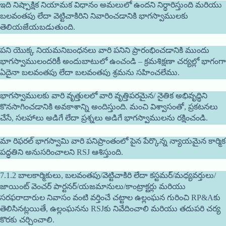
ఇది నిష్పాక్షిక నియామక విధానం అమలులో ఉందని నిర్ధారిస్తుంది మరియు
బలవంతపు లేదా వెట్టిచాకిరిని నివారించడానికి భాగస్వాములకు
తెలియజేయబడుతుంది.
పని యొక్క నియమనిబంధనలు వారి పనిని ప్రారంభించడానికి ముందు
భాగస్వాములందరికీ అందుబాటులో ఉంచండి – క్రమశిక్షణా చర్యల్లో భాగంగా
ఏదైనా బలవంతపు లేదా బలవంతపు శ్రమను సహించలేము.
భాగస్వాములకు వారి వృత్తులలో వారి వృత్తిపరమైన/ నైతిక అభివృద్ధిని
కొనసాగించడానికి అవకాశాన్ని అందిస్తుంది. మంచి విశ్వాసంతో, ప్రకటనలు
చేసే, సలహాలు అడిగే లేదా ప్రశ్నలు అడిగే భాగస్వాములను రక్షించండి.
మా రిఫరల్ భాగస్వామి వారి పనిప్రాంతంలో పైన పేర్కొన్న న్యాయమైన కార్మిక
పద్ధతిని అనుసరించాలని RSJ ఆశిస్తుంది.
7.1.2 బాలకార్మికులు, బలవంతపు/వెట్టిచాకిరి లేదా కస్టమర్/మధ్యవర్తులు/
జాయింట్ వెంచర్ పార్టనర్/యజమానులు/కాంట్రాక్టర్లు మరియు
సరఫరాదారుల నివాసం వంటి వర్తించే చట్టాల ఉల్లంఘన గురించి RP&Aకు
తెలిసినట్లయితే, ఉల్లంఘనను RSJకు నివేదించాలి మరియు తదుపరి చర్య
కొరకు చర్చించాలి.