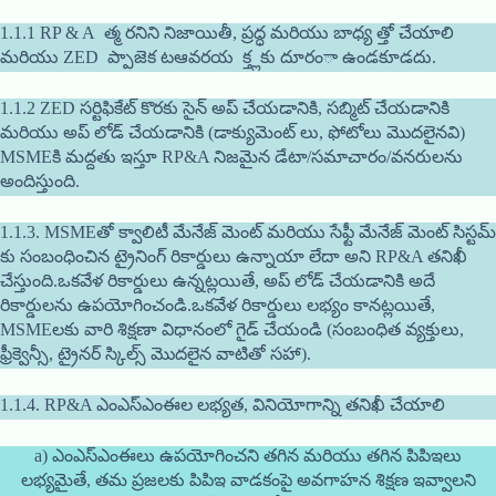
1.1.1 RP & A త్మ రనిని నిజాయితీ, ప్రద్ధ మరియు బాధ్య త్తో చేయాలి
మరియు ZED ప్పాజెక టఆవరయ క్త్లకు దూరంా ఉండకూడదు.
1.1.2 ZED సర్టిఫికేట్ కొరకు సైన్ అప్ చేయడానికి, సబ్మిట్ చేయడానికి
మరియు అప్ లోడ్ చేయడానికి (డాక్యుమెంట్ లు, ఫోటోలు మొదలైనవి)
MSMEకి మద్దతు ఇస్తూ RP&A నిజమైన డేటా/సమాచారం/వనరులను
అందిస్తుంది.
1.1.3. MSMEతో క్వాలిటీ మేనేజ్ మెంట్ మరియు సేఫ్టీ మేనేజ్ మెంట్ సిస్టమ్
కు సంబంధించిన ట్రైనింగ్ రికార్డులు ఉన్నాయా లేదా అని RP&A తనిఖీ
చేస్తుంది.ఒకవేళ రికార్డులు ఉన్నట్లయితే, అప్ లోడ్ చేయడానికి అదే
రికార్డులను ఉపయోగించండి.ఒకవేళ రికార్డులు లభ్యం కానట్లయితే,
MSMEలకు వారి శిక్షణా విధానంలో గైడ్ చేయండి (సంబంధిత వ్యక్తులు,
ఫ్రీక్వెన్సీ, ట్రైనర్ స్కిల్స్ మొదలైన వాటితో సహా).
1.1.4. RP&A ఎంఎస్ఎంఈల లభ్యత, వినియోగాన్ని తనిఖీ చేయాలి
a) ఎంఎస్ఎంఈలు ఉపయోగించని తగిన మరియు తగిన పిపిఇలు
లభ్యమైతే, తమ ప్రజలకు పిపిఇ వాడకంపై అవగాహన శిక్షణ ఇవ్వాలని