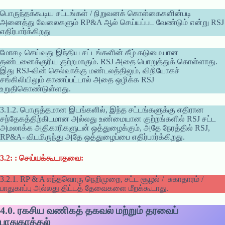
பொருந்தக்கூடிய சட்டங்கள் / நிறுவனக் கொள்கைகளின்படி
அனைத்து வேலைகளும் RP&A ஆல் செய்யப்பட வேண்டும் என்று RSJ
எதிர்பார்க்கிறது
மோசடி செய்வது இந்திய சட்டங்களின் கீழ் கடுமையான
தண்டனைக்குரிய குற்றமாகும். RSJ அதை பொறுத்துக் கொள்ளாது.
இது RSJ-வின் செல்வாக்கு மண்டலத்திலும், விநியோகச்
சங்கிலியிலும் காணப்பட்டால் அதை ஒழிக்க RSJ
உறுதிகொண்டுள்ளது.
3.1.2. பொருத்தமான இடங்களில், இந்த சட்டங்களுக்கு எதிரான
சந்தேகத்திற்கிடமான அல்லது உண்மையான குற்றங்களில் RSJ சட்ட
அமலாக்க அதிகாரிகளுடன் ஒத்துழைக்கும், அதே நேரத்தில் RSJ,
RP&A- விடமிருந்து அதே ஒத்துழைப்பை எதிர்பார்க்கிறது.
3.2:
:
செய்யக்கூடாதவை:
3.2.1. RP & A எந்தவொரு நெறிமுறை, சட்ட சூழல் / சுகாதாரம் /
பாதுகாப்பு அல்லது திட்டத் தேவைகளை மீறக்கூடாது.
4.0.
ரகசிய வணிகத் தகவல் மற்றும் தரவைப்
பாதுகாத்தல்