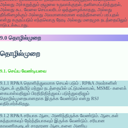
அல்லது அச்சுறுத்தும் சூழலை உருவாக்குதல், தனிமைப்படுத்துதல்,
அல்லது கூட வேலை செய்பவரிடம் ஒத்துழைக்காதது, அல்லது
தீங்கிழைக்கும் அல்லது அவமானகரமான வதந்திகளைப் பரப்புதல்
என்று கருதப்படும் எந்தவொரு நேரடி அல்லது மறைமுக நடத்தையிலும்
ஈடுபடக்கூடாது.
9.0
தொழில்முறை
தொழில்முறை
9.1. செய்ய வேண்டியவை
9.1.1 RP&A தொளித்துவமாக செயல் படும் . RP&A அவர்களின்
ஆடைக் குறியீடு மற்றும் நடத்தையில் மட்டுமல்லாமல், MSME- களைக்
கையாள்வதிலும் பிரதிநிதித்துவப் படுத்துவதிலும்
தொழில்முறையானதாக இருக்க வேண்டும் என்று RSJ
எதிர்பார்க்கிறது.
9.1.2 RP&A சரியாக ஆடை அணிந்திருக்க வேண்டும். ஆடைகள்
சுத்தமாகவும் நேர்த்தியாகவும் இருக்க வேண்டும். சரியான
காலணிகளுடன் சாதாரண ஆடைகளை அணிய