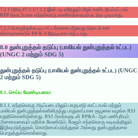
7.2.1 பிரிவு #7.1.1/7.1.2 இன் படி ஏதேனும் மீறல் கண்டறியப்பட்டால்
RPP தொடர்பான எந்தவொரு வணிகத்தையும் நடத்த முடியாது.
7.2.2 பொருந்தக்கூடிய சட்டங்களை மீறுவது தொடர்பான
விசாரணையில் RP & A நேரடியாக ஈடுபடாது.
8.0
துன்புறுத்தல் தடுப்பு (பாலியல் துன்புறுத்தல் உட்பட)
(UNGC 2 மற்றும் SDG 5)
துன்புறுத்தல் தடுப்பு (பாலியல் துன்புறுத்தல் உட்பட) (UNGC
2 மற்றும் SDG 5)
8.1. செய்ய வேண்டியவை:
8.1.1. எந்தவொரு அடிப்படையிலும் பாகுபாடு காட்டாமல் மற்றும்
பாலியல் துன்புறுத்தல்களிலிருந்து பாதுகாப்பான சூழலை வழங்க RSJ
உறுதிகொண்டுள்ளது. RSJ அவர்களுடன் RP&A- ஆக பணிபுரியும்
அனைவரையும் மதிக்க வேண்டும், மேலும் எந்தவொரு வடிவத்திலும்
இழிவுபடுத்துதல், கொடுமைப்படுத்துதல் அல்லது துன்புறுத்தலை
பொறுத்துக்கொள்ளாது.