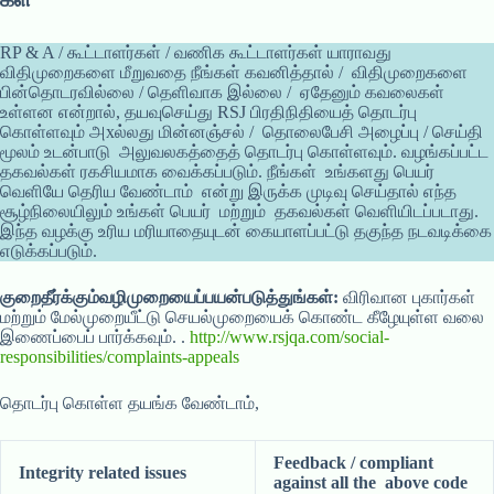
RP & A / கூட்டாளர்கள் / வணிக கூட்டாளர்கள் யாராவது
விதிமுறைகளை மீறுவதை நீங்கள் கவனித்தால் / விதிமுறைகளை
பின்தொடரவில்லை / தெளிவாக இல்லை / ஏதேனும் கவலைகள்
உள்ளன என்றால், தயவுசெய்து RSJ பிரதிநிதியைத் தொடர்பு
கொள்ளவும் அxல்லது மின்னஞ்சல் / தொலைபேசி அழைப்பு / செய்தி
மூலம் உடன்பாடு அலுவலகத்தைத் தொடர்பு கொள்ளவும். வழங்கப்பட்ட
தகவல்கள் ரகசியமாக வைக்கப்படும். நீங்கள் உங்களது பெயர்
வெளியே தெரிய வேண்டாம் என்று இருக்க முடிவு செய்தால் எந்த
சூழ்நிலையிலும் உங்கள் பெயர் மற்றும் தகவல்கள் வெளியிடப்படாது.
இந்த வழக்கு உரிய மரியாதையுடன் கையாளப்பட்டு தகுந்த நடவடிக்கை
எடுக்கப்படும்.
குறைதீர்க்கும்வழிமுறையைப்பயன்படுத்துங்கள்:
விரிவான புகார்கள்
மற்றும் மேல்முறையீட்டு செயல்முறையைக் கொண்ட கீழேயுள்ள வலை
இணைப்பைப் பார்க்கவும். .
http://www.rsjqa.com/social-
responsibilities/complaints-appeals
தொடர்பு கொள்ள தயங்க வேண்டாம்,
Feedback / compliant
Integrity related issues
against all the
above code