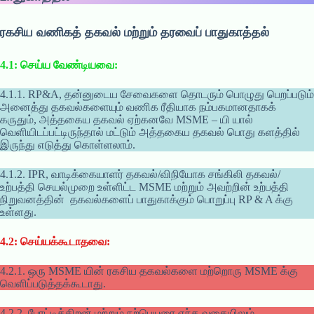
ரகசிய வணிகத் தகவல் மற்றும் தரவைப் பாதுகாத்தல்
4.1: செய்ய வேண்டியவை:
4.1.1. RP&A, தன்னுடைய சேவைகளை தொடரும் பொழுது பெறப்படும்
அனைத்து தகவல்களையும் வணிக ரீதியாக நம்பகமானதாகக்
கருதும், அத்தகைய தகவல் ஏற்கனவே MSME – யி யால்
வெளியிடப்பட்டிருந்தால் மட்டும் அத்தகைய தகவல் பொது களத்தில்
இருந்து எடுத்து கொள்ளலாம்.
4.1.2. IPR, வாடிக்கையாளர் தகவல்/விநியோக சங்கிலி தகவல்/
உற்பத்தி செயல்முறை உள்ளிட்ட MSME மற்றும் அவற்றின் உற்பத்தி
நிறுவனத்தின் தகவல்களைப் பாதுகாக்கும் பொறுப்பு RP & A க்கு
உள்ளது.
4.2: செய்யக்கூடாதவை:
4.2.1. ஒரு MSME யின் ரகசிய தகவல்களை மற்றொரு MSME க்கு
வெளிப்படுத்தக்கூடாது.
4.2.2. போட்டித்திறன் மற்றும் நற்பெயரை எந்த வகையிலும்