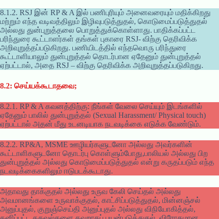
8.1.2. RSJ இன் RP & A இல் பணிபுரியும் அனைவரையும் மதிக்கிறது
மற்றும் எந்த வடிவத்திலும் இழிவுபடுத்துதல், கொடுமைப்படுத்துதல்
அல்லது துன்புறுத்தலை பொறுத்துக்கொள்ளாது. பாதிக்கப்பட்ட
பரிந்துரை கூட்டாளர்கள் தங்கள் புகாரை RSJ- விற்கு தெரிவிக்க
அறிவுறுத்தப்படுகிறது. பணியிடத்தில் எந்தவொரு பரிந்துரை
கூட்டாளியாலும் துன்புறுத்தல் தொடர்பான ஏதேனும் துன்புறுத்தல்
ஏற்பட்டால், அதை RSJ – விற்கு தெரிவிக்க அறிவுறுத்தப்படுகிறது.
8.2: செய்யக்கூடாதவை;
8.2.1. RP & A கவனத்திற்கு: நீங்கள் வேலை செய்யும் இடங்களில்
ஏதேனும் பாலில் துன்புறுத்தல் (Sexual Harassment/ Physical touch)
ஏற்பட்டால் அதன் மீது உடனடியாக நடவடிக்கை எடுக்க வேண்டும்.
8.2.2. RP&A, MSME ஊழியர்களுடனோ அல்லது அவர்களின்
கூட்டாளிகளுடனோ தொடர்பு கொள்ளும்போது,பாலியல் அல்லது பிற
துன்புறுத்தல் அல்லது கொடுமைப்படுத்துதல் என்று கருதப்படும் எந்த
நடவடிக்கைகளிலும் ஈடுபடக்கூடாது.
அதாவது தாக்குதல் அல்லது உருவ கேலி செய்தல் அல்லது
அவமானங்களை உருவாக்குதல், காட்சிப்படுத்துதல், மின்னஞ்சல்
அனுப்புதல், குறுஞ்செய்தி அனுப்புதல் அல்லது விநியோகித்தல்,
தனிப்பட்ட தகவல்களை தவறாகப் பயன்படுத்துதல், விரோதமான