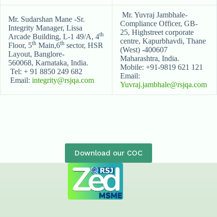
Mr. Yuvraj Jambhale-
Mr. Sudarshan Mane -Sr.
Compliance Officer, GB-
Integrity Manager, Lissa
25, Highstreet corporate
th
Arcade Building, L-1 49/A, 4
centre, Kapurbhavdi, Thane
th
th
Floor, 5
Main,6
sector, HSR
(West) -400607
Layout, Banglore-
Maharashtra, India.
560068, Karnataka, India.
Mobile: +91-9819 621 121
Tel: + 91 8850 249 682
Email:
Email:
integrity@rsjqa.com
Yuvraj.jambhale@rsjqa.com
Download our COC