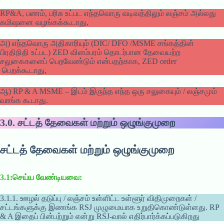
RP&A, பணம், பரிசு உட்பட எந்தவொரு வடிவத்திலும் லஞ்சம் அல்லது
கமிஷனை வழங்கக்கூடாது,
அ) எந்தவொரு அதிகாரியும் (DIC/ DFO /MSME சங்கத்தின்
பிரதிநிதி உட்பட) ZED விளம்பரம் தொடர்பான தேவையற்ற
சலுகைகளைப் பெறவேண்டும் என்பதற்காக, ZED order
பெறக்கூடாது,
ஆ) RP & A MSME – இடம் இருந்த எந்த ஒரு சலுகையும் / லஞ்சமும்
வாங்க கூடாது.
3.0.
சட்டத் தேவைகள் மற்றும் ஒழுங்குமுறை
சட்டத் தேவைகள் மற்றும் ஒழுங்குமுறை
3.1:செய்ய வேண்டியவை:
3.1.1. ஊழல் தடுப்பு / லஞ்சம் உள்ளிட்ட உள்ளூர் விதிமுறைகள் /
சட்டங்களுக்கு இணங்க RSJ முழுமையாக உறுதிகொண்டுள்ளது. RP
& A இதைப் பின்பற்றும் என்று RSJ-வால் எதிர்பார்க்கப்படுகிறது