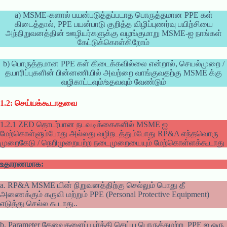
a) MSME-களால் பயன்படுத்தப்படாத பொருத்தமான PPE கள்
கிடைத்தால், PPE பயன்பாடு குறித்த விழிப்புணர்வு பயிற்சியை
அந்நிறுவனத்தின் ஊழியர்களுக்கு வழங்குமாறு MSME-ஐ நாங்கள்
கேட்டுக்கொள்கிறோம்
b) பொருத்தமான PPE கள் கிடைக்கவில்லை என்றால், செயல்முறை /
தயாரிப்புகளின் பின்னணியில் அவற்றை வாங்குவதற்கு MSME க்கு
வழிகாட்டவும்/உதவவும் வேண்டும்
1.2: செய்யக்கூடாதவை
1.2.1 ZED தொடர்பான நடவடிக்கைகளில் MSME ஐ
மேற்கொள்ளும்போது அல்லது வழிநடத்தும்போது RP&A எந்தவொரு
முறைகேடு / நெறிமுறையற்ற நடைமுறையையும் மேற்கொள்ளக்கூடாது
உதாரணமாக:
a. RP&A MSME யின் நிறுவனத்திற்கு செல்லும் பொது தீ
அணைக்கும் கருவி மற்றும் PPE (Personal Protective Equipment)
எடுத்து செல்ல கூடாது..
b. Parameter தேவைகளைப் பூர்த்தி செய்ய பொருத்தமற்ற PPE ஐ ஒரு