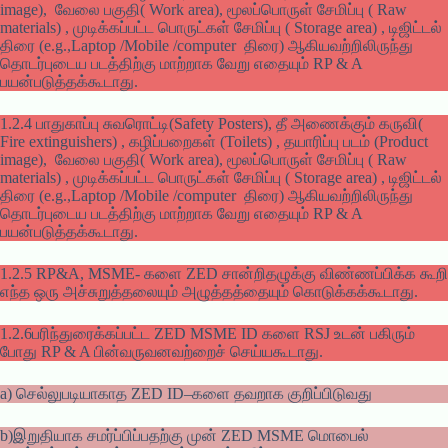
image), வேலை பகுதி( Work area), மூலப்பொருள் சேமிப்பு ( Raw
materials) , முடிக்கப்பட்ட பொருட்கள் சேமிப்பு ( Storage area) , டிஜிட்டல்
திரை (e.g.,Laptop /Mobile /computer திரை) ஆகியவற்றிலிருந்து
தொடர்புடைய படத்திற்கு மாற்றாக வேறு எதையும் RP & A
பயன்படுத்தக்கூடாது.
1.2.4 பாதுகாப்பு சுவரொட்டி(Safety Posters), தீ அணைக்கும் கருவி(
Fire extinguishers) , கழிப்பறைகள் (Toilets) , தயாரிப்பு படம் (Product
image), வேலை பகுதி( Work area), மூலப்பொருள் சேமிப்பு ( Raw
materials) , முடிக்கப்பட்ட பொருட்கள் சேமிப்பு ( Storage area) , டிஜிட்டல்
திரை (e.g.,Laptop /Mobile /computer திரை) ஆகியவற்றிலிருந்து
தொடர்புடைய படத்திற்கு மாற்றாக வேறு எதையும் RP & A
பயன்படுத்தக்கூடாது.
1.2.5 RP&A, MSME- களை ZED சான்றிதழுக்கு விண்ணப்பிக்க கூறி
எந்த ஒரு அச்சுறுத்தலையும் அழுத்தத்தையும் கொடுக்கக்கூடாது.
1.2.6பரிந்துரைக்கப்பட்ட ZED MSME ID களை RSJ உடன் பகிரும்
போது RP & A பின்வருவனவற்றைச் செய்யகூடாது.
a) செல்லுபடியாகாத ZED ID–களை தவறாக குறிப்பிடுவது
b)இறுதியாக சமர்ப்பிப்பதற்கு முன் ZED MSME மொபைல்