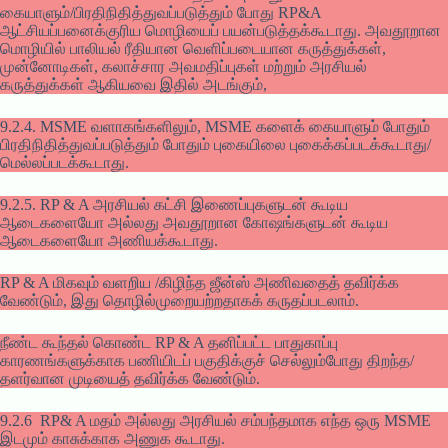
கையாளும்/பிரதிநிதித்துவப்படுத்தும் போது RP&A
ஆட்சியப்பனைக்குரிய மொழியைப் பயன்படுத்தக்கூடாது. அவதூறான
மொழியில் பாலியல் ரீதியான வெளிப்படையான கருத்துக்கள்,
முன்னோடிகள், கலாச்சார அவமதிப்புகள் மற்றும் அரசியல்
கருத்துக்கள் ஆகியவை இதில் அடங்கும்,
9.2.4. MSME வளாகங்களிலும், MSME களைக் கையாளும் போதும்
பிரதிநிதித்துவப்படுத்தும் போதும் புகையிலை புகைக்கப்படக்கூடாது/
மெல்லப்படக்கூடாது.
9.2.5. RP & A அரசியல் கட்சி இணைப்புகளுடன் கூடிய
ஆடைகளையோ அல்லது அவதூறான கோஷங்களுடன் கூடிய
ஆடைகளையோ அணியக்கூடாது.
RP & A மிகவும் வளறிய /கிழிந்த ஜீன்ஸ் அணிவதைத் தவிர்க்க
வேண்டும், இது தொழில்முறையற்றதாகக் கருதப்படலாம்.
நீண்ட கூந்தல் கொண்ட RP & A தனிப்பட்ட பாதுகாப்பு
காரணங்களுக்காக பணியிடப் பகுதிக்குச் செல்லும்போது திறந்த/
தளர்வான முடியைத் தவிர்க்க வேண்டும்.
9.2.6 RP& A மதம் அல்லது அரசியல் சம்பந்தமாக எந்த ஒரு MSME
இடமும் காசுக்காக அணுக கூடாது.