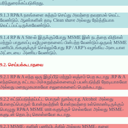
பரிந்துரைக்கப்படுகிறது.
9.1.3 RP&A நகங்களை சுத்தம் செய்து அவற்றை தவறாமல் வெட்ட
வேண்டும். ஆண்களின் தாடி Clean shave அல்லது நேர்த்தியாக
வெட்டப்பட்டிருக்கவேண்டும்.
9.1.4 RP & A Site-ல் இருக்கும்போது MSME இன் நடத்தை விதிகள்
மற்றும் பாதுகாப்பு வழிமுறைகளைப் பின்பற்ற வேண்டும்.ஒருவர் MSME
பணியிடங்களுக்குச் செல்லும்போது RP / ARP’s வழங்கிய அடையாள
அட்டையை அணிய வேண்டும்.
9.2.
செய்யக்கூடாதவை
9.2.1 RP & A எந்த ஒரு இழப்பீடு மற்றும் லஞ்சம் பெற கூடாது .RP & A
எந்தவொரு கட்டாய அச்சுறுத்தல்களையும் பயன்படுத்தி நேரடியாகவோ
அல்லது மறைமுகமாகவோ சலுகைகளைப் பெறக்கூடாது..
9.2.2 கட்டுப்படுத்தப்பட்ட பொருள் நுகர்வு e.g. Alcohol அல்லது
போதைப்பொருள் போன்றவற்றின் போன்றவற்றை உள்கொண்டிருக்கும்
பொழுது RP&A MSME unit-களுக்குச் செல்லவோ அல்லது MSME-
களுடன் தொடர்பு கொள்ளவோ கூடாது.
9.2.3 MSME- களின் பணியிடத்தில் அல்லது MSME- களை