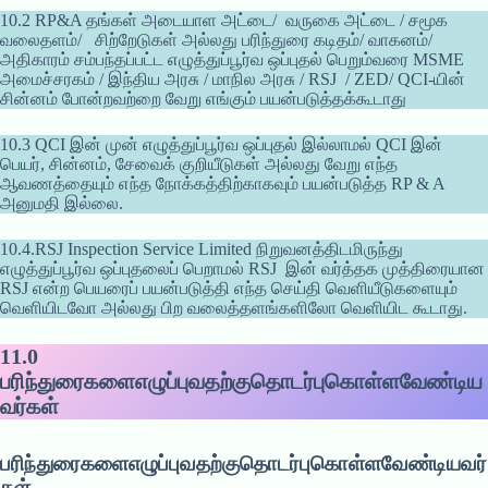
10.2 RP&A தங்கள் அடையாள அட்டை/ வருகை அட்டை / சமூக
வலைதளம்/ சிற்றேடுகள் அல்லது பரிந்துரை கடிதம்/ வாகனம்/
அதிகாரம் சம்பந்தப்பட்ட எழுத்துப்பூர்வ ஒப்புதல் பெறும்வரை MSME
அமைச்சரகம் / இந்திய அரசு / மாநில அரசு / RSJ / ZED/ QCI-யின்
சின்னம் போன்றவற்றை வேறு எங்கும் பயன்படுத்தக்கூடாது
10.3 QCI இன் முன் எழுத்துப்பூர்வ ஒப்புதல் இல்லாமல் QCI இன்
பெயர், சின்னம், சேவைக் குறியீடுகள் அல்லது வேறு எந்த
ஆவணத்தையும் எந்த நோக்கத்திற்காகவும் பயன்படுத்த RP & A
அனுமதி இல்லை.
10.4.RSJ Inspection Service Limited நிறுவனத்திடமிருந்து
எழுத்துப்பூர்வ ஒப்புதலைப் பெறாமல் RSJ இன் வர்த்தக முத்திரையான
RSJ என்ற பெயரைப் பயன்படுத்தி எந்த செய்தி வெளியீடுகளையும்
வெளியிடவோ அல்லது பிற வலைத்தளங்களிலோ வெளியிட கூடாது.
11.0
பரிந்துரைகளைஎழுப்புவதற்குதொடர்புகொள்ளவேண்டிய
வர்கள்
பரிந்துரைகளைஎழுப்புவதற்குதொடர்புகொள்ளவேண்டியவர்
கள்