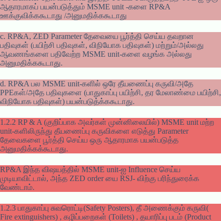
ஆதாரமாகப் பயன்படுத்தும் MSME unit -களை RP&A
ஊக்குவிக்ககூடாது /அனுமதிக்ககூடாது
c. RP&A, ZED Parameter தேவையை பூர்த்தி செய்ய தவறான
பதிவுகள் (பயிற்சி பதிவுகள், விநியோக பதிவுகள்) மற்றும்/அல்லது
ஆவணங்களை பதிவேற்ற MSME unit-களை வழங்க அல்லது
அனுமதிக்ககூடாது.
d. RP&A பல MSME unit-களில் ஒரே தீயணைப்பு கருவி/அதே
PPEகள்/அதே பதிவுகளை (பாதுகாப்பு பயிற்சி, தர மேலாண்மை பயிற்சி,
விநியோக பதிவுகள்) பயன்படுத்க்ககூடாது.
1.2.2 RP & A (குறிப்பாக அவர்கள் முன்னிலையில்) MSME unit மற்ற
unit-களிலிருந்து தீயணைப்பு கருவிகளை எடுத்து Parameter
தேவைகளை பூர்த்தி செய்ய ஒரு ஆதாரமாக பயன்படுத்த
அனுமதிக்கக்கூடாது.
RP&A இந்த விஷயத்தில் MSME unit-ஐ Influence செய்ய
முடியாவிட்டால், அந்த ZED order யை RSJ- விற்கு பரிந்துரைக்க
வேண்டாம்.
1.2.3 பாதுகாப்பு சுவரொட்டி(Safety Posters), தீ அணைக்கும் கருவி(
Fire extinguishers) , கழிப்பறைகள் (Toilets) , தயாரிப்பு படம் (Product