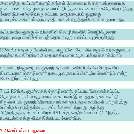
அனைத்து கூட்டாளிகளும் தங்கள் வேலையைத் தொடங்குவதற்கு
முன்பு பணி விதிமுறைகளையும் நிபந்தனைகளையும் கதெளிவு படுத்த
வேண்டும் -எந்தவொரு கட்டாய உழைப்பையும் ஒழுங்கு
நடவடிக்கைகளின் ஒரு பகுதியாக பொறுத்துக்கொள்ள முடியாது.
கூட்டாளர்களுக்கு அவர்களின் தொழில்களில் தொழில்முறை/
நெறிமுறை வளர்ச்சியைத் தொடர ஒரு வாய்ப்பு வழங்குகிறது.
RP& A எந்த ஒரு கேள்வியை எழுப்பினாலோ அல்லது அவர்களுடைய
கருத்தை பகிர்தலோ அதை ரகசியமாக ஆக பாத்து கொள்வோம்
எங்கள் பரிந்துரை பங்குதாரர் தங்கள் பணியிடத்தில் மேற்கூறிய
நியாயமான தொழிலாளர் நடைமுறையைப் பின்பற்ற வேண்டும் என்று
RsJ எதிர்பார்க்கிறது.
7.1.2 RP&A, குழந்தைத் தொழிலாளர், கட்டாய/பிணைக்கப்பட்ட
தொழிலாளர் அல்லது வாடிக்கையாளர்/இடைத்தரகர்கள்/கூட்டு
நிறுவன பங்குதாரர்/உரிமையாளர்கள்/ஒப்பந்தக்காரர்கள் மற்றும் இது
போன்ற பொருந்தக்கூடிய சட்டங்களை மீறுவது குறித்து
அறிந்திருந்தால், சட்ட மீறல் RSJ- க்கு தெரிவிக்கப்பட்டு அடுத்த
நடவடிக்கைக்கு விவாதிக்கப்பட வேண்டும்.
7.2 செய்யக்கூடாதவை: