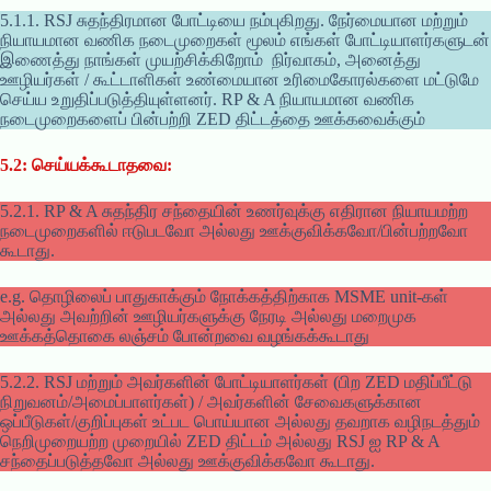
5.1.1. RSJ சுதந்திரமான போட்டியை நம்புகிறது. நேர்மையான மற்றும்
நியாயமான வணிக நடைமுறைகள் மூலம் எங்கள் போட்டியாளர்களுடன்
இணைத்து நாங்கள் முயற்சிக்கிறோம் நிர்வாகம், அனைத்து
ஊழியர்கள் / கூட்டாளிகள் உண்மையான உரிமைகோரல்களை மட்டுமே
செய்ய உறுதிப்படுத்தியுள்ளனர். RP & A நியாயமான வணிக
நடைமுறைகளைப் பின்பற்றி ZED திட்டத்தை ஊக்கவைக்கும்
5.2: செய்யக்கூடாதவை:
5.2.1. RP & A சுதந்திர சந்தையின் உணர்வுக்கு எதிரான நியாயமற்ற
நடைமுறைகளில் ஈடுபடவோ அல்லது ஊக்குவிக்கவோ/பின்பற்றவோ
கூடாது.
e.g. தொழிலைப் பாதுகாக்கும் நோக்கத்திற்காக MSME unit-கள்
அல்லது அவற்றின் ஊழியர்களுக்கு நேரடி அல்லது மறைமுக
ஊக்கத்தொகை லஞ்சம் போன்றவை வழங்கக்கூடாது
5.2.2. RSJ மற்றும் அவர்களின் போட்டியாளர்கள் (பிற ZED மதிப்பீட்டு
நிறுவனம்/அமைப்பாளர்கள்) / அவர்களின் சேவைகளுக்கான
ஒப்பீடுகள்/குறிப்புகள் உட்பட பொய்யான அல்லது தவறாக வழிநடத்தும்
நெறிமுறையற்ற முறையில் ZED திட்டம் அல்லது RSJ ஐ RP & A
சந்தைப்படுத்தவோ அல்லது ஊக்குவிக்கவோ கூடாது.