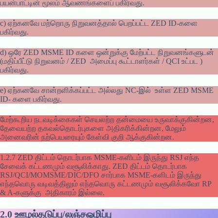
பயன்பாட்டின் மூலம் ஆவணங்களைப் பகிர்வது.
c) ஏற்கனவே மற்றொரு நிறுவனத்தால் பெறப்பட்ட ZED ID-களை
பகிர்வது.
d) ஒரே ZED MSME ID களை ஒன்றுக்கு மேற்பட்ட நிறுவனங்களுடன்
(மதிப்பீட்டு நிறுவனம் / ZED அமைப்பு கூட்டாளர்கள் / QCI உட்பட )
பகிர்வது.
e) ஏற்கனவே சான்றளிக்கப்பட்ட அல்லது NC-இல் உள்ள ZED MSME
ID- களை பகிர்வது.
மேற்கூறிய நடவடிக்கைகள் செயலற்ற தன்மையை உருவாக்குகின்றன,
தேவையற்ற தகவல்தொடர்புகளை அதிகரிக்கின்றன, மேலும்
அனைவரின் நற்பெயரையும் கேள்வி குறி ஆக்குகின்றன.
1.2.7 ZED திட்டம் தொடர்பாக MSME-களிடம் இருந்து RSJ எந்த
சேவைக் கட்டணமும் வசூலிக்காது. ZED திட்டம் தொடர்பாக
RSJ/QCI/MOMSME/DIC/DFO சார்பாக MSME-களிடம் இருந்து
எந்தவொரு வடிவத்திலும் எந்தவொரு கட்டணமும் வசூலிக்கவோ RP
& A-களுக்கு அதிகாரம் இல்லை.
2.0
ஊழல்தடுப்பு/லஞ்சஒழிப்பு