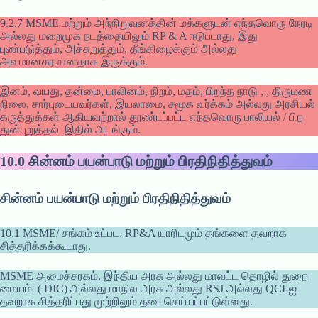
9.2.7 MSME மற்றும் அந்நிறுவனத்தின் மக்களுடன் எந்தவொரு நேரடி
அல்லது மறைமுக நடத்தையிலும் RP & A ஈடுபடாது, இது
புண்படுத்தும், அச்சுறுத்தும், தீங்கிழைக்கும் அல்லது
அவமானகரமானதாக இருக்கும்.
இனம், வயது, தன்மை, பாலினம், நிறம், மதம், பிறந்த நாடு , , திருமண
நிலை, சார்புடையவர்கள், இயலாமை, சமூக வர்க்கம் அல்லது அரசியல்
கருத்துக்கள் ஆகியவற்றால் தூண்டப்பட்ட எந்தவொரு பாலியல் / பிற
துன்புறுத்தல் இதில் அடங்கும்.
10.0
சின்னம் பயன்பாடு மற்றும் பிரதிநிதித்துவம்
சின்னம் பயன்பாடு மற்றும் பிரதிநிதித்துவம்
10.1 MSME/ சங்கம் உட்பட, RP&A யாரிடமும் தங்களை தவறாக
சித்தரிக்கக்கூடாது.
MSME அமைச்சரகம், இந்திய அரசு அல்லது மாவட்ட தொழில் துறை
மையம் ( DIC) அல்லது மாநில அரசு அல்லது RSJ அல்லது QCI-ஐ
தவறாக சித்தரிப்பது முற்றிலும் தடைசெய்யப்பட்டுள்ளது.