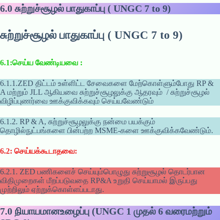
6.0
சுற்றுச்சூழல் பாதுகாப்பு ( UNGC 7 to 9)
சுற்றுச்சூழல் பாதுகாப்பு ( UNGC 7 to 9)
6.1:செய்ய வேண்டியவை :
6.1.1.ZED திட்டம் உள்ளிட்ட சேவைகளை மேற்கொள்ளும்போது RP &
A மற்றும் JLL ஆகியவை சுற்றுச்சூழலுக்கு ஆதரவும் / சுற்றுச்சூழல்
விழிப்புணர்வை ஊக்குவிக்கவும் செய்யவேண்டும்
6.1.2. RP & A, சுற்றுச்சூழலுக்கு நன்மை பயக்கும்
தொழில்நுட்பங்களை பின்பற்ற MSME-களை ஊக்குவிக்கவேண்டும்.
6.2: செய்யக்கூடாதவை:
6.2.1. ZED பணிகளைச் செய்யும்பொழுது சுற்றுசூழல் தொடர்பான
விதிமுறைகள் மீறப்படுவதை RP&A உறுதி செய்யாமல் இருப்பது
முற்றிலும் ஏற்றுக்கொள்ளப்படாது.
7.0
நியாயமானஉழைப்பு (UNGC 1 முதல் 6 வரைமற்றும்